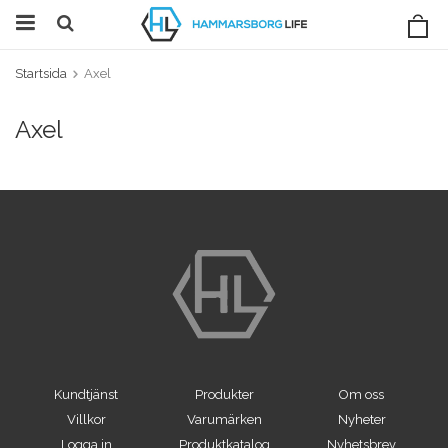
Startsida
Axel
Axel
Kundtjänst
Produkter
Om oss
Villkor
Varumärken
Nyheter
Logga in
Produktkatalog
Nyhetsbrev