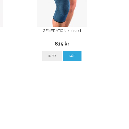
GENERATION knästöd
815 kr
INFO
KÖP