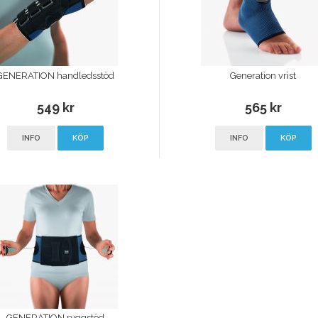
GENERATION handledsstöd
Generation vrist
549 kr
565 kr
INFO
KÖP
INFO
KÖP
GENERATION ryggstöd