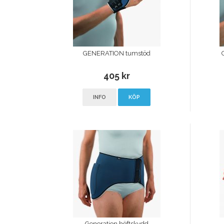
GENERATION tumstöd
405 kr
INFO
KÖP
Generation höftskydd