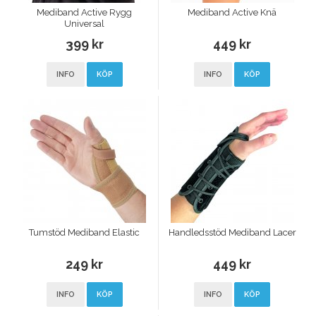
Mediband Active Rygg
Mediband Active Knä
Universal
399 kr
449 kr
INFO
KÖP
INFO
KÖP
Tumstöd Mediband Elastic
Handledsstöd Mediband Lacer
249 kr
449 kr
INFO
KÖP
INFO
KÖP