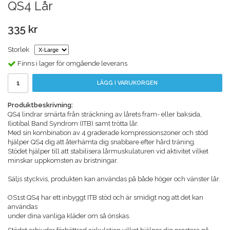
QS4 Lår
335 kr
Storlek
Finns i lager för omgående leverans
LÄGG I VARUKORGEN
Produktbeskrivning:
QS4 lindrar smärta från sträckning av lårets fram- eller baksida,
Iliotibal Band Syndrom (ITB) samt trötta lår.
Med sin kombination av 4 graderade kompressionszoner och stöd
hjälper QS4 dig att återhämta dig snabbare efter hård träning.
Stödet hjälper till att stabilisera lårmuskulaturen vid aktivitet vilket
minskar uppkomsten av bristningar.
Säljs styckvis, produkten kan användas på både höger och vänster lår.
OS1st QS4 har ett inbyggt ITB stöd och är smidigt nog att det kan
användas
under dina vanliga kläder om så önskas.