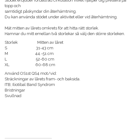
Stödet erbjuder förbättrad cirkulation vilket hjälper dig prestera på
topp och
samtidigt påskyndar din återhämtning.
Du kan använda stödet under aktivitet eller vid återhämtning.
Mät mitten av lårets omkrets för att hitta rätt storlek.
Hamnar du mitt emellan två storlekar så välj den större storleken.
Storlek Mitten av låret
S 31-43 cm
M 44.-51 cm
L 52-60 cm
XL 60-68 cm
Använd OS1st QS4 mot/vid:
Sträckningar av lårets fram- och baksida.
ITB, Iliotibal Band Syndrom
Bristningar
Svullnad