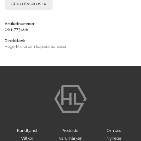
LÄGG I ÖNSKELISTA
Artikelnummer:
OS1-77346B
Direktlänk:
Högerklicka och kopiera adressen
Kundtjänst
Produkter
Om oss
Villkor
Varumärken
Nyheter