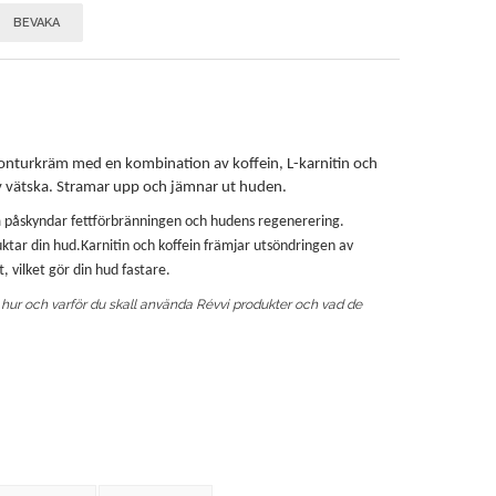
BEVAKA
skonturkräm med en kombination av koffein, L-karnitin och
av vätska. Stramar upp och jämnar ut huden.
m påskyndar fettförbränningen och hudens regenerering.
uktar din hud.
Karnitin och koffein främjar utsöndringen av
, vilket gör din hud fastare.
ur och varför du skall använda Révvi produkter och vad de