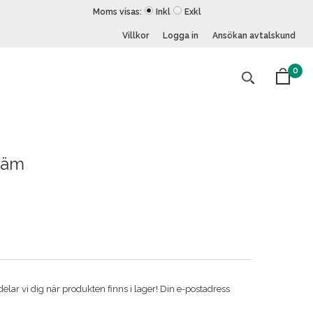
Moms visas:
Inkl
Exkl
Villkor
Logga in
Ansökan avtalskund
0
kräm
ar vi dig när produkten finns i lager! Din e-postadress