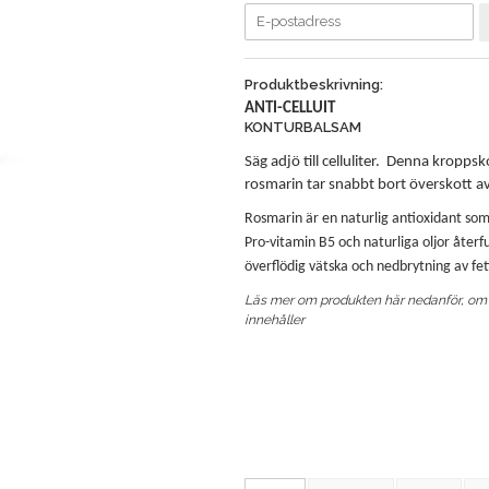
Produktbeskrivning:
ANTI-CELLUIT
KONTURBALSAM
Säg adjö till celluliter. Denna kropp
rosmarin tar snabbt bort överskott 
Rosmarin är en naturlig antioxidant so
Pro-vitamin B5 och naturliga oljor återf
överflödig vätska och nedbrytning av fett
Läs mer om produkten här nedanför, om h
innehåller