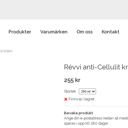
Produkter
Varumärken
Om oss
Kontakt
lit kräm
Révvi anti-Cellulit 
255 kr
Storlek
Finns ej i lagret
Bevaka produkt
Ange din e-postadress nedan så meddel
sparas i upp till 180 dagar.