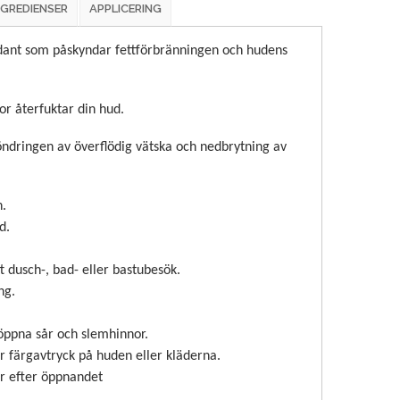
NGREDIENSER
APPLICERING
idant som påskyndar fettförbränningen och hudens
or återfuktar din hud.
söndringen av överflödig vätska och nedbrytning av
.
d.
t dusch-, bad- eller bastubesök.
ng.
öppna sår och slemhinnor.
r färgavtryck på huden eller kläderna.
r efter öppnandet