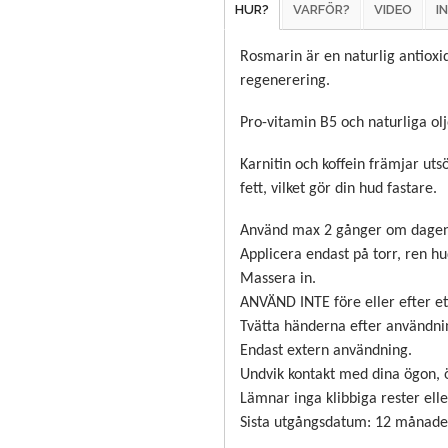
HUR?
VARFÖR?
VIDEO
I
Rosmarin är en naturlig antiox
regenerering.
Pro-vitamin B5 och naturliga olj
Karnitin och koffein främjar ut
fett, vilket gör din hud fastare.
Använd max 2 gånger om dagen
Applicera endast på torr, ren hu
Massera in.
ANVÄND INTE före eller efter et
Tvätta händerna efter användni
Endast extern användning.
Undvik kontakt med dina ögon, 
Lämnar inga klibbiga rester elle
Sista utgångsdatum: 12 månade