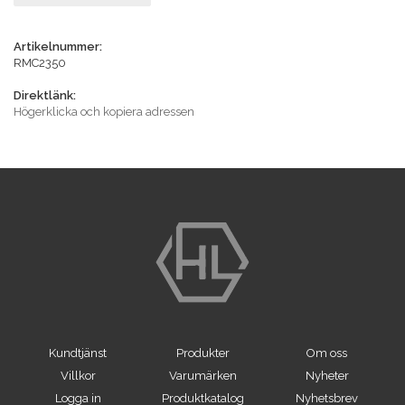
Artikelnummer:
RMC2350
Direktlänk:
Högerklicka och kopiera adressen
Kundtjänst
Produkter
Om oss
Villkor
Varumärken
Nyheter
Logga in
Produktkatalog
Nyhetsbrev