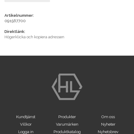
Artikelnummer:
091567700
Direktlänk:
Högerklicka och kopiera adressen
Kundtjänst
Produkter
Om oss
Villkor
Varumärken
Nyheter
Logga in
Produktkatalog
Nyhetsbrev