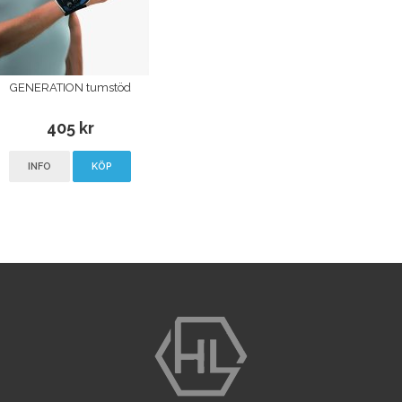
GENERATION tumstöd
405 kr
INFO
KÖP