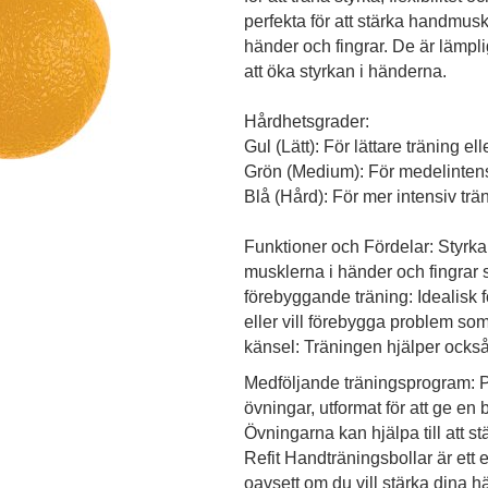
perfekta för att stärka handmusk
händer och fingrar. De är lämplig
att öka styrkan i händerna.
Hårdhetsgrader:
Gul (Lätt): För lättare träning e
Grön (Medium): För medelintensi
Blå (Hård): För mer intensiv tr
Funktioner och Fördelar: Styrka
musklerna i händer och fingrar s
förebyggande träning: Idealisk 
eller vill förebygga problem som
känsel: Träningen hjälper också 
Medföljande träningsprogram: P
övningar, utformat för att ge en
Övningarna kan hjälpa till att s
Refit Handträningsbollar är ett e
oavsett om du vill stärka dina h