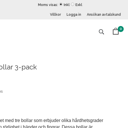
Moms visas:
Inkl
Exkl
Villkor
Logga in
Ansökan avtalskund
0
ollar 3-pack
ns
set med tre bollar som erbjuder olika hårdhetsgrader
och rörlighet i händer och fingrar. Dessa bollar är