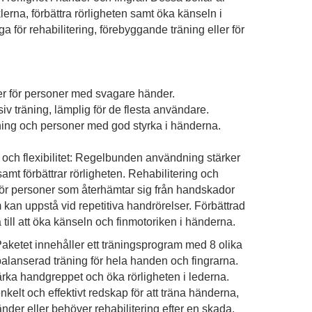
lerna, förbättra rörligheten samt öka känseln i
a för rehabilitering, förebyggande träning eller för
ller för personer med svagare händer.
v träning, lämplig för de flesta användare.
äning och personer med god styrka i händerna.
 och flexibilitet: Regelbunden användning stärker
amt förbättrar rörligheten. Rehabilitering och
för personer som återhämtar sig från handskador
 kan uppstå vid repetitiva handrörelser. Förbättrad
till att öka känseln och finmotoriken i händerna.
aketet innehåller ett träningsprogram med 8 olika
 balanserad träning för hela handen och fingrarna.
tärka handgreppet och öka rörligheten i lederna.
nkelt och effektivt redskap för att träna händerna,
änder eller behöver rehabilitering efter en skada.