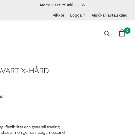
Moms visas:
Inkl
Exkl
Villkor
Logga in
Ansökan avtalskund
0
 SVART X-HÅRD
ns
g, flexibilitet och generell träning.
en skada, men ger samtidigt motstånd