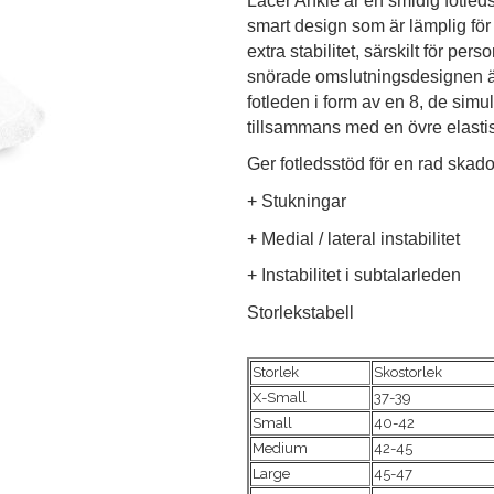
Lacer Ankle är en smidig fotleds
smart design som är lämplig för 
extra stabilitet, särskilt för pe
snörade omslutningsdesignen är
fotleden i form av en 8, de simu
tillsammans med en övre elasti
Ger fotledsstöd för en rad skado
+ Stukningar
+ Medial / lateral instabilitet
+ Instabilitet i subtalarleden
Storlekstabell
Storlek
Skostorlek
X-Small
37-39
Small
40-42
Medium
42-45
Large
45-47