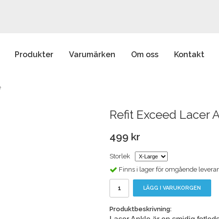
Produkter
Varumärken
Om oss
Kontakt
e
Refit Exceed Lacer 
499 kr
Storlek
Finns i lager för omgående levera
LÄGG I VARUKORGEN
Produktbeskrivning: