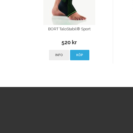
BORT TaloStabil® Sport
520 kr
INFO
KÖP