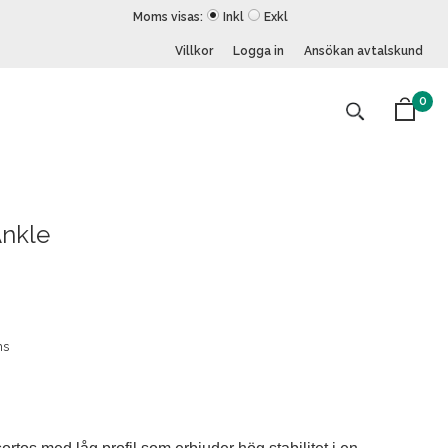
Moms visas:
Inkl
Exkl
Villkor
Logga in
Ansökan avtalskund
0
Ankle
ns