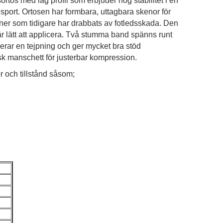
ortos med låg profil som erbjuder hög stabilitet i en
sport. Ortosen har formbara, uttagbara skenor för
rsoner som tidigare har drabbats av fotledsskada. Den
 lätt att applicera. Två stumma band spänns runt
lerar en tejpning och ger mycket bra stöd
sk manschett för justerbar kompression.
r och tillstånd såsom;