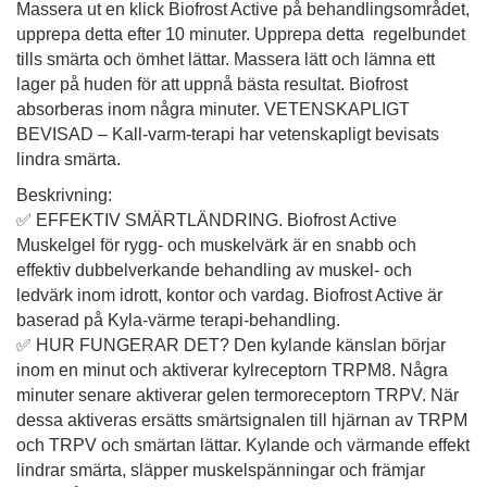
Massera ut en klick Biofrost Active på behandlingsområdet,
upprepa detta efter 10 minuter. Upprepa detta regelbundet
tills smärta och ömhet lättar. Massera lätt och lämna ett
lager på huden för att uppnå bästa resultat. Biofrost
absorberas inom några minuter. VETENSKAPLIGT
BEVISAD – Kall-varm-terapi har vetenskapligt bevisats
lindra smärta.
Beskrivning:
✅
EFFEKTIV SMÄRTLÄNDRING. Biofrost Active
Muskelgel för rygg- och muskelvärk är en snabb och
effektiv dubbelverkande behandling av muskel- och
ledvärk inom idrott, kontor och vardag. Biofrost Active är
baserad på Kyla-värme terapi-behandling.
✅
HUR FUNGERAR DET? Den kylande känslan börjar
inom en minut och aktiverar kylreceptorn TRPM8. Några
minuter senare aktiverar gelen termoreceptorn TRPV. När
dessa aktiveras ersätts smärtsignalen till hjärnan av TRPM
och TRPV och smärtan lättar. Kylande och värmande effekt
lindrar smärta, släpper muskelspänningar och främjar