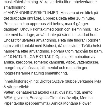
muskelåterhämtning. Vi kallar detta för dubbelverkande
smärtlindring.
✅
ANVÄNDNINGSRIKTLINJER. Massera ut en klick på
det drabbade området. Upprepa detta efter 10 minuter.
Processen kan upprepas vid behov, max 4 gånger
dagligen. Undvik kontakt med ögon och slemhinnor. Täck
inte med bandage, använd inte på sår eller skadad hud.
Endast för utvärtes användning. Peta inte fingrar i ögonen
som varit i kontakt med Biofrost, då det svider. Tvätta helst
händerna efter användning. Förvara utom räckhåll för barn.
✅
10 NATURLIGA EXTRAKT. Optimal kombination av
arnika, kardborre, romersk kamomill, vitlök, vattenkrasse,
murgröna, vit nässla, tall, mentol och rosmarin ger
högpresterande naturlig smärtlindring.
Innehållsförteckning:
Biofrost Active (dubbelverkande kyla
& värme-effekt:
Vatten, denaturerad akohol (jäst, dvs naturlig), mentol,
MSM, glycerin, Eucalyptus Globulus löv-olja, Mentha
Piperita-olja (pepparmynta), Arnica Montana Flower